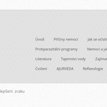
Úvod
Příčiny nemocí
Jak se očisti
Protiparazitální programy
Nemoci a ja
Literatura
Tajemství vody
Zajíma
Cvičení
AJURVEDA
Reflexologie
lepšení zraku