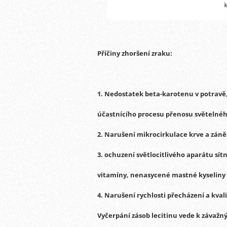
Příčiny zhoršení zraku:
1.
Nedostatek beta-karotenu v potravě,
účastnícího procesu přenosu světelného
2.
Narušení mikrocirkulace krve a zánětl
3.
ochuzení světlocitlivého aparátu sítni
vitamíny, nenasycené mastné kyseliny 
4.
Narušení rychlosti přecházení a kva
Vyčerpání zásob lecitinu vede k závaž