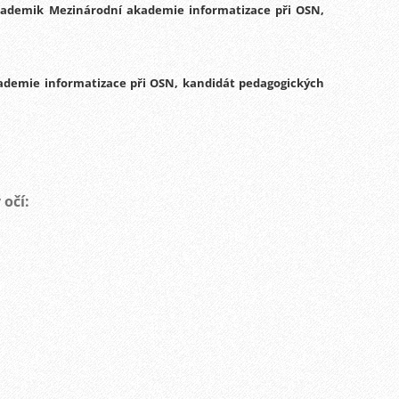
 akademik Mezinárodní akademie informatizace při OSN,
ademie informatizace při OSN, kandidát pedagogických
očí: