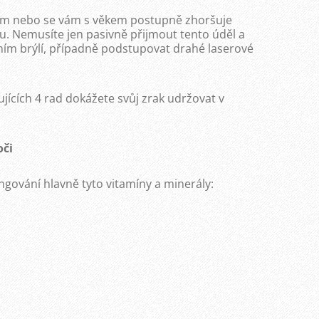
ěním nebo se vám s věkem postupně zhoršuje
. Nemusíte jen pasivně přijmout tento úděl a
ením brýlí, případně podstupovat drahé laserové
ících 4 rad dokážete svůj zrak udržovat v
oči
ngování hlavně tyto vitamíny a minerály: