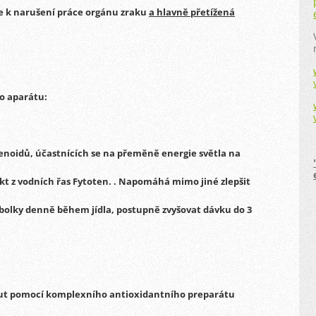
e k narušení práce orgánu zraku
a hlavně přetížená
o aparátu:
noidů, účastnících se na přeměně energie světla na
kt z vodních řas
Fytoten.
.
Napomáhá mimo jiné zlepšit
tobolky denně během jídla, postupně zvyšovat dávku do 3
out pomocí komplexního antioxidantního preparátu