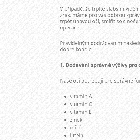
V případě, že trpíte slabším vid
zrak, máme pro vás dobrou zprávu
trpět únavou očí, smířit se s noš
operace.
Pravidelným dodržováním následuj
dobré kondici.
1. Dodávání správné výživy pro 
Naše oči potřebují pro správné fu
vitamin A
vitamin C
vitamin E
zinek
měď
lutein