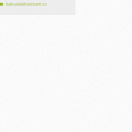
balcavla
@seznam.
cz