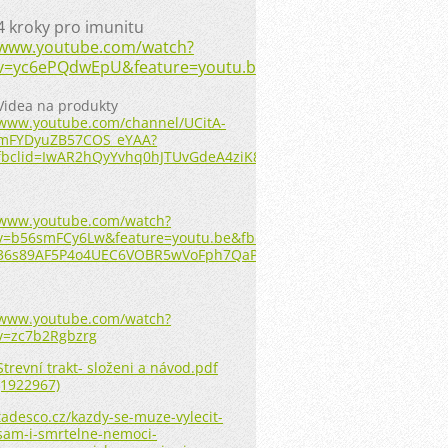
4 kroky pro imunitu
www.youtube.com/watch?
v=yc6ePQdwEpU&feature=youtu.be
Videa na produkty
www.youtube.com/channel/UCitA-
mFYDyuZB57COS_eYAA?
fbclid=IwAR2hQyYvhq0hJTUvGdeA4ziK8amslz6XveDvs_3qhLsq1FCA
www.youtube.com/watch?
v=b56smFCy6Lw&feature=youtu.be&fbclid=IwAR2JPIxlOD9o0qAqT3v
36s89AF5P4o4UEC6VOBR5wVoFph7QaPhRY
www.youtube.com/watch?
v=zc7b2Rgbzrg
Strevní trakt- složeni a návod.pdf
(1922967)
tadesco.cz/kazdy-se-muze-vylecit-
sam-i-smrtelne-nemoci-