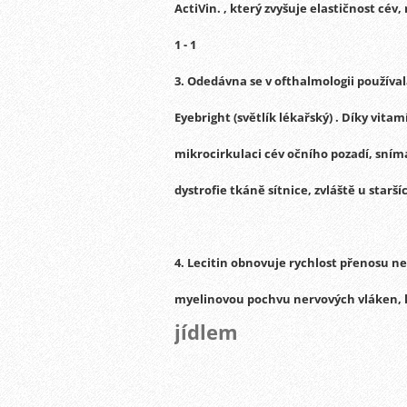
ActiVin.
, který zvyšuje elastičnost cév
1 - 1
3.
Odedávna se v ofthalmologii používala
Eyebright
(světlík lékařský) .
Díky vitamí
mikrocirkulaci cév očního pozadí, sním
dystrofie tkáně sítnice, zvláště u staršíc
4.
Lecitin
obnovuje rychlost přenosu ne
myelinovou pochvu nervových vláken, k
jídlem