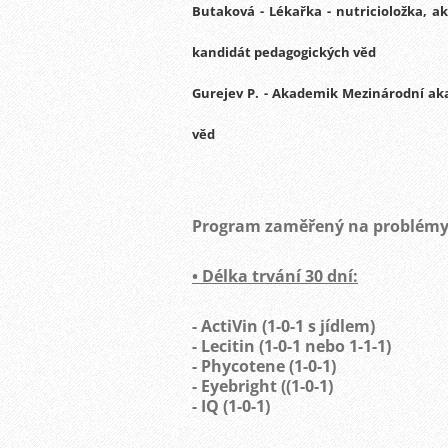
Butaková
- Lékařka - nutricioložka,
kandidát pedagogických věd
Gurejev
P.
- Akademik Mezinárodní ak
věd
Program zaměřený na problémy 
• Délka trvání 30 dní:
- ActiVin (1-0-1 s jídlem)
- Lecitin (1-0-1 nebo 1-1-1)
- Phycotene (1-0-1)
- Eyebright ((1-0-1)
- IQ (1-0-1)