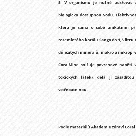
5.
V organismu je nutné udržovat op
biologicky dostupnou vodu.
Efektivno
která je sama o sobě unikátním pří
rozemletého korálu Sango do 1,5 litru 
důležitých minerálů, makro a mikroprv
CoralMine
snižuje povrchové napětí vo
toxických látek), dělá ji zásaditou
vstřebatelnou.
Podle materiálů Akademie zdraví Coral 