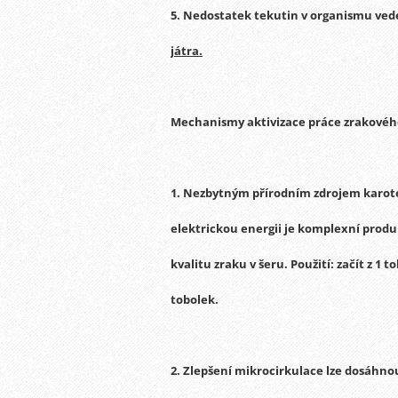
5.
Nedostatek tekutin v organismu ved
játra
.
Mechanismy aktivizace práce zrakovéh
1.
Nezbytným přírodním zdrojem karote
elektrickou energii je komplexní produ
kvalitu zraku v šeru.
Použití:
začít z 1 
tobolek.
2.
Zlepšení mikrocirkulace lze dosáhn