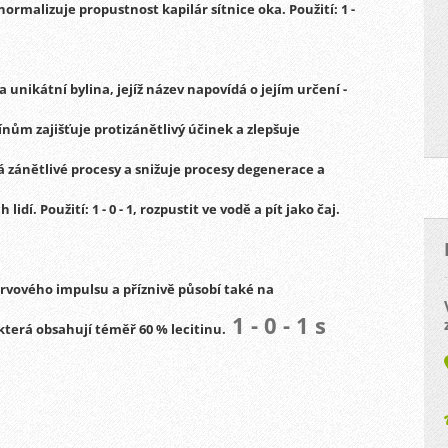
, normalizuje propustnost kapilár sítnice oka.
Použití:
1 -
 unikátní bylina, jejíž název napovídá o jejím určení -
nům zajišťuje protizánětlivý účinek a zlepšuje
á zánětlivé procesy a snižuje procesy degenerace a
h lidí.
Použití:
1 - 0 - 1, rozpustit ve vodě a pít jako čaj.
rvového impulsu a příznivě působí také na
1 - 0 - 1 s
terá obsahují téměř 60 % lecitinu.