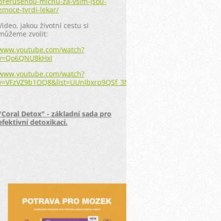
prerusenou-michu-za-vsim-jsou-
emoce-tvrdi-lekar/
Video, jakou životní cestu si
můžeme zvolit:
www.youtube.com/watch?
v=Qo6QNU8kHxI
www.youtube.com/watch?
v=VFzVZ9b1OQ8&list=UUnIbxrp9QSf_3NNEnlAPF6A&index=20
"Coral Detox" - základní sada pro
efektivní detoxikaci.