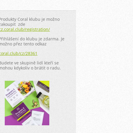
Produkty Coral klubu je možno
zakoupit zde
cz.coral.club/registration/
Přihlášení do klubu je zdarma. Je
možno přez tento odkaz
coral.club/cz/28361
Budete ve skupině lidí kteří se
mohou kdykoliv o brátit o radu.