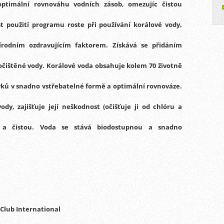
timální rovnováhu vodních zásob, omezujíc čistou
st použití programu roste při používání korálové vody
,
rodním ozdravujícím faktorem.
Získává se přidáním
očištěné vody.
Korálové voda obsahuje kolem 70 životně
ků v snadno vstřebatelné formě a optimální rovnováze.
dy, zajišťuje její neškodnost (očišťuje ji od chlóru a
 a čistou.
Voda se stává biodostupnou a snadno
Club International