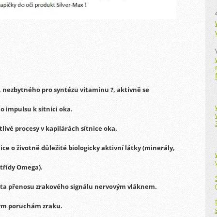
 nezbytného pro syntézu vitaminu ?, aktivně se
 impulsu k sítnici oka.
ivé procesy v kapilárách sítnice oka.
ce o životně důležité biologicky aktivní látky (minerály,
třídy Omega).
lita přenosu zrakového signálu nervovým vláknem.
ným poruchám zraku.