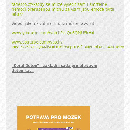
tadesco.cz/kazdy-se-muze-vylecit-sam-i-smrtelne-
nemoci-prerusenou-michu-za-vsim-jsou-emoce-tvrdi-
lekar/
Video, jakou životní cestu si můžeme zvolit:
www.youtube.com/watch?v=Qo6QNU8kHxI
www.youtube.com/watch?
v=VFzVZ9b1OQ8&list=UUnIbxrp9QSf_3NNEnlAPF6A&index=2
"Coral Detox" - základní sada pro efektivní
detoxikaci.