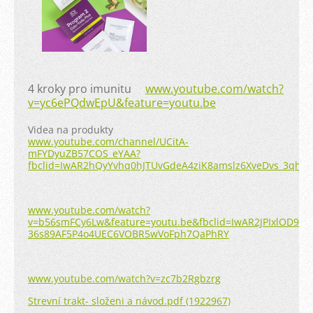
4 kroky pro imunitu
www.youtube.com/watch?
v=yc6ePQdwEpU&feature=youtu.be
Videa na produkty
www.youtube.com/channel/UCitA-
mFYDyuZB57COS_eYAA?
fbclid=IwAR2hQyYvhq0hJTUvGdeA4ziK8amslz6XveDvs_3qhLs
www.youtube.com/watch?
v=b56smFCy6Lw&feature=youtu.be&fbclid=IwAR2JPIxlOD9o0
36s89AF5P4o4UEC6VOBR5wVoFph7QaPhRY
www.youtube.com/watch?v=zc7b2Rgbzrg
Strevní trakt- složeni a návod.pdf (1922967)