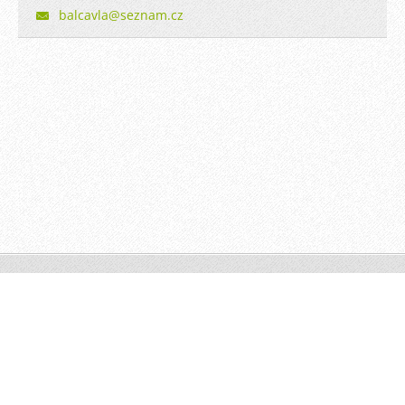
balcavla
@seznam.
cz
© 2013 Všechna práva vyhrazena.
Vytvořeno službou
Webnode