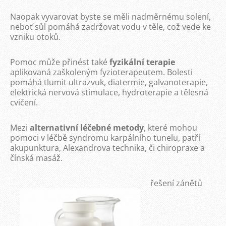
Naopak vyvarovat byste se měli nadměrnému solení,
neboť sůl pomáhá zadržovat vodu v těle, což vede ke
vzniku otoků.
Pomoc může přinést také
fyzikální terapie
aplikovaná zaškoleným fyzioterapeutem. Bolesti
pomáhá tlumit ultrazvuk, diatermie, galvanoterapie,
elektrická nervová stimulace, hydroterapie a tělesná
cvičení.
Mezi
alternativní léčebné metody
, které mohou
pomoci v léčbě syndromu karpálního tunelu, patří
akupunktura, Alexandrova technika, či chiropraxe a
čínská masáž.
řešení zánětů