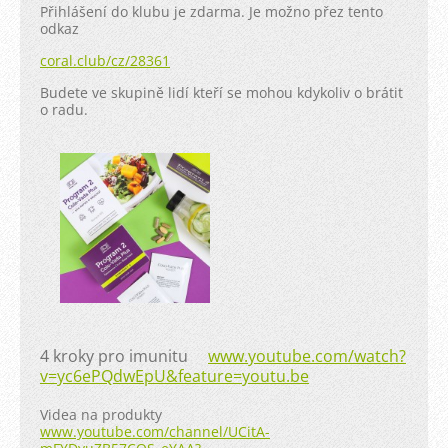
Přihlášení do klubu je zdarma. Je možno přez tento
odkaz
coral.club/cz/28361
Budete ve skupině lidí kteří se mohou kdykoliv o brátit
o radu.
4 kroky pro imunitu
www.youtube.com/watch?
v=yc6ePQdwEpU&feature=youtu.be
Videa na produkty
www.youtube.com/channel/UCitA-