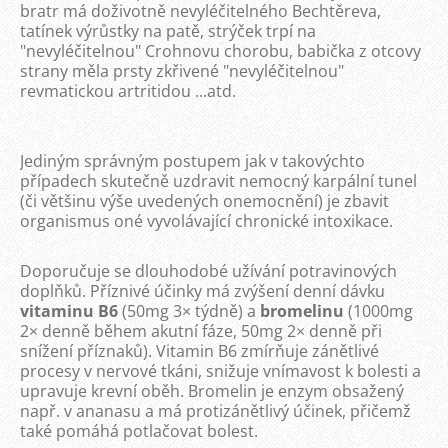
bratr má doživotně nevyléčitelného Bechtěreva,
tatínek výrůstky na patě, strýček trpí na
"nevyléčitelnou" Crohnovu chorobu, babička z otcovy
strany měla prsty zkřivené "nevyléčitelnou"
revmatickou artritidou ...atd.
Jediným správným postupem jak v takovýchto
případech skutečně uzdravit nemocný karpální tunel
(či většinu výše uvedených onemocnění) je zbavit
organismus oné vyvolávající chronické intoxikace.
Doporučuje se dlouhodobé užívání potravinových
doplňků. Příznivé účinky má zvýšení denní dávku
vitaminu B6
(50mg 3× týdně) a
bromelinu
(1000mg
2× denně během akutní fáze, 50mg 2× denně při
snížení příznaků). Vitamin B6 zmírňuje zánětlivé
procesy v nervové tkáni, snižuje vnímavost k bolesti a
upravuje krevní oběh. Bromelin je enzym obsažený
např. v ananasu a má protizánětlivý účinek, přičemž
také pomáhá potlačovat bolest.