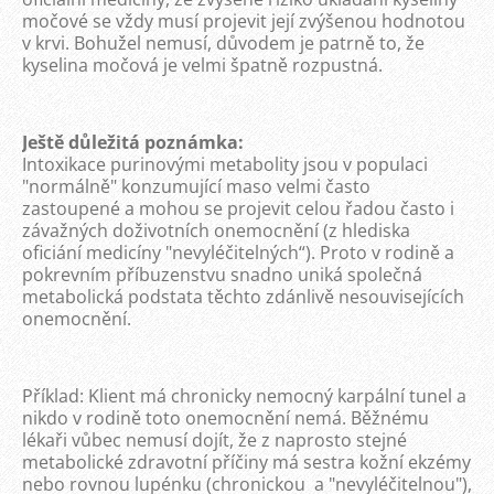
močové se vždy musí projevit její zvýšenou hodnotou
v krvi. Bohužel nemusí, důvodem je patrně to, že
kyselina močová je velmi špatně rozpustná.
Ještě důležitá poznámka:
Intoxikace purinovými metabolity jsou v populaci
"normálně" konzumující maso velmi často
zastoupené a mohou se projevit celou řadou často i
závažných doživotních onemocnění (z hlediska
oficiání medicíny "nevyléčitelných“). Proto v rodině a
pokrevním příbuzenstvu snadno uniká společná
metabolická podstata těchto zdánlivě nesouvisejících
onemocnění.
Příklad: Klient má chronicky nemocný karpální tunel a
nikdo v rodině toto onemocnění nemá. Běžnému
lékaři vůbec nemusí dojít, že z naprosto stejné
metabolické zdravotní příčiny má sestra kožní ekzémy
nebo rovnou lupénku (chronickou a "nevyléčitelnou"),