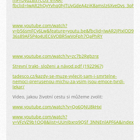
mFYDyuZB57COS_eYAA?
fbclid=IwAR2hQyYvhq0hJTUvGdeA4ziK8amslz6XveDvs_3qhLs
www.youtube.com/watch?
v=b56smFCy6Lw&feature=youtu.be&fbclid=IwAR2JPIxlOD9o0
36s89AF5P4o4UEC6VOBR5wVoFph7QaPhRY
www.youtube.com/watch?v=zc7b2Rgbzrg
Strevní trakt- složeni a návod.pdf (1922967)
tadesco.cz/kazdy-se-muze-vylecit-sam-i-smrtelne-
nemoci-prerusenou-michu-za-vsim-jsou-emoce-tvrdi-
lekar/
Video, jakou životní cestu si můžeme zvolit:
www.youtube.com/watch?v=Qo6QNU8kHxI
www.youtube.com/watch?
v=VFzVZ9b1OQ8&list=UUnIbxrp9QSf_3NNEnlAPF6A&index=2