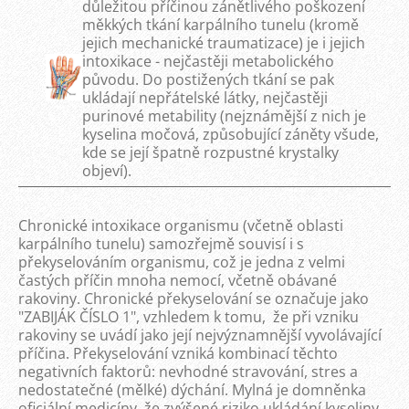
důležitou příčinou zánětlivého poškození
měkkých tkání karpálního tunelu (kromě
jejich mechanické traumatizace) je i jejich
intoxikace - nejčastěji metabolického
původu. Do postižených tkání se pak
ukládají nepřátelské látky, nejčastěji
purinové metability (nejznámější z nich je
kyselina močová, způsobující záněty všude,
kde se její špatně rozpustné krystalky
objeví).
Chronické intoxikace organismu (včetně oblasti
karpálního tunelu) samozřejmě souvisí i s
překyselováním organismu, což je jedna z velmi
častých příčin mnoha nemocí, včetně obávané
rakoviny. Chronické překyselování se označuje jako
"ZABIJÁK ČÍSLO 1", vzhledem k tomu, že při vzniku
rakoviny se uvádí jako její nejvýznamnější vyvolávající
příčina. Překyselování vzniká kombinací těchto
negativních faktorů: nevhodné stravování, stres a
nedostatečné (mělké) dýchání. Mylná je domněnka
oficiální medicíny, že zvýšené riziko ukládání kyseliny