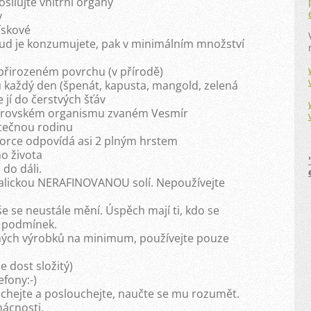
osilujte vnitřní orgány
y
lískové
okud je konzumujete, pak v minimálním množství
 přirozeném povrchu (v přírodě)
nu každý den (špenát, kapusta, mangold, zelená
e jí do čerstvých šťáv
obrovském organismu zvaném Vesmír
utečnou rodinu
 porce odpovídá asi 2 plným hrstem
ho života
 do dáli.
talickou NERAFINOVANOU solí. Nepoužívejte
e se neustále mění. Úspěch mají ti, kdo se
ě podmínek.
čných výrobků na minimum, používejte pouze
je dost složitý)
efony:-)
uchejte a poslouchejte, naučte se mu rozumět.
mácnosti.