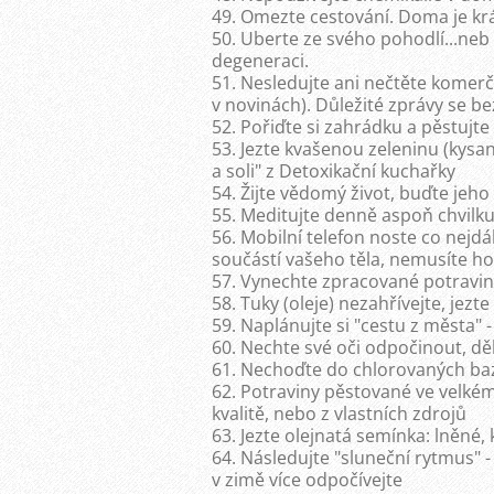
49. Omezte cestování. Doma je krá
50. Uberte ze svého pohodlí...ne
degeneraci.
51. Nesledujte ani nečtěte komerční
v novinách). Důležité zprávy se be
52. Pořiďte si zahrádku a pěstujte 
53. Jezte kvašenou zeleninu (kysané
a soli" z Detoxikační kuchařky
54. Žijte vědomý život, buďte jeho
55. Meditujte denně aspoň chvilku 
56. Mobilní telefon noste co nejdá
součástí vašeho těla, nemusíte ho 
57. Vynechte zpracované potravin
58. Tuky (oleje) nezahřívejte, jezt
59. Naplánujte si "cestu z města" 
60. Nechte své oči odpočinout, děl
61. Nechoďte do chlorovaných b
62. Potraviny pěstované ve velkém (
kvalitě, nebo z vlastních zdrojů
63. Jezte olejnatá semínka: lněné
64. Následujte "sluneční rytmus" - 
v zimě více odpočívejte