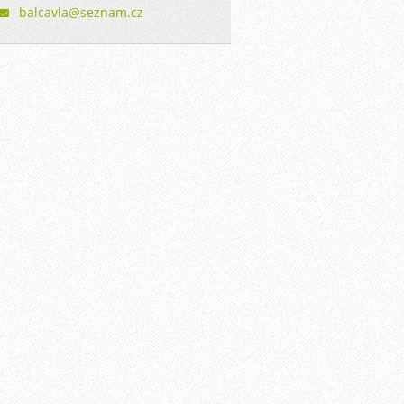
balcavla
@seznam.
cz