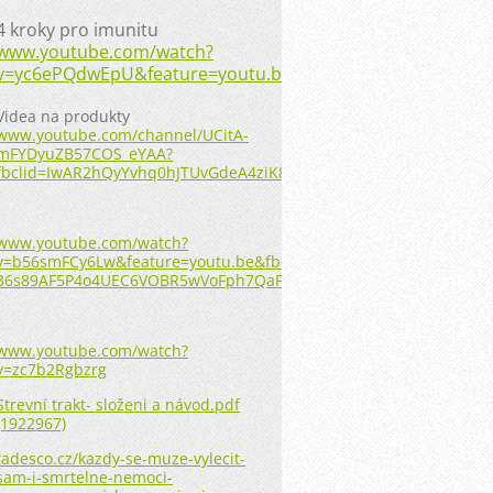
4 kroky pro imunitu
www.youtube.com/watch?
v=yc6ePQdwEpU&feature=youtu.be
Videa na produkty
www.youtube.com/channel/UCitA-
mFYDyuZB57COS_eYAA?
fbclid=IwAR2hQyYvhq0hJTUvGdeA4ziK8amslz6XveDvs_3qhLsq1FCA
www.youtube.com/watch?
v=b56smFCy6Lw&feature=youtu.be&fbclid=IwAR2JPIxlOD9o0qAqT3v
36s89AF5P4o4UEC6VOBR5wVoFph7QaPhRY
www.youtube.com/watch?
v=zc7b2Rgbzrg
Strevní trakt- složeni a návod.pdf
(1922967)
tadesco.cz/kazdy-se-muze-vylecit-
sam-i-smrtelne-nemoci-