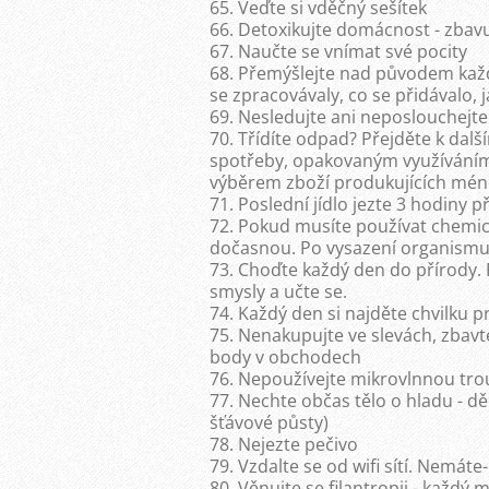
65. Veďte si vděčný sešítek
66. Detoxikujte domácnost - zbavu
67. Naučte se vnímat své pocity
68. Přemýšlejte nad původem každéh
se zpracovávaly, co se přidávalo, 
69. Nesledujte ani neposlouchejt
70. Třídíte odpad? Přejděte k da
spotřeby, opakovaným využíváním 
výběrem zboží produkujících mén
71. Poslední jídlo jezte 3 hodiny 
72. Pokud musíte používat chemick
dočasnou. Po vysazení organismus
73. Choďte každý den do přírody. 
smysly a učte se.
74. Každý den si najděte chvilku p
75. Nenakupujte ve slevách, zbavt
body v obchodech
76. Nepoužívejte mikrovlnnou tro
77. Nechte občas tělo o hladu - dě
šťávové půsty)
78. Nejezte pečivo
79. Vzdalte se od wifi sítí. Nemáte
80. Věnujte se filantropii - každý