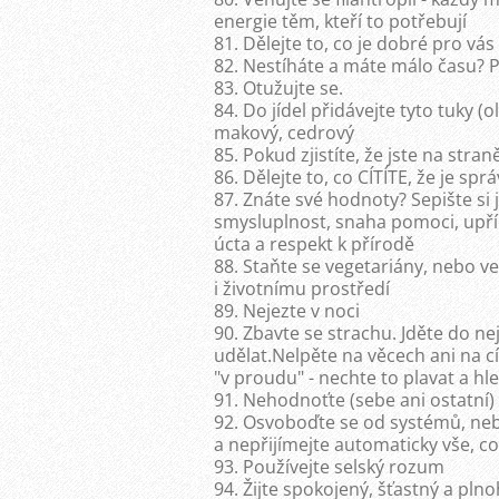
energie těm, kteří to potřebují
81. Dělejte to, co je dobré pro vás
82. Nestíháte a máte málo času? Pa
83. Otužujte se.
84. Do jídel přidávejte tyto tuky (
makový, cedrový
85. Pokud zjistíte, že jste na stra
86. Dělejte to, co CÍTÍTE, že je sp
87. Znáte své hodnoty? Sepište si je
smysluplnost, snaha pomoci, upří
úcta a respekt k přírodě
88. Staňte se vegetariány, nebo v
i životnímu prostředí
89. Nejezte v noci
90. Zbavte se strachu. Jděte do ne
udělat.Nelpěte na věcech ani na c
"v proudu" - nechte to plavat a hl
91. Nehodnoťte (sebe ani ostatní)
92. Osvoboďte se od systémů, nebu
a nepřijímejte automaticky vše, c
93. Používejte selský rozum
94. Žijte spokojený, šťastný a pln