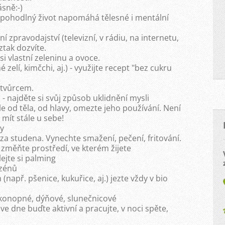
sně:-)
b pohodlný život napomáhá tělesné i mentální
 zpravodajství (televizní, v rádiu, na internetu,
ztak dozvíte.
si vlastní zeleninu a ovoce.
 zelí, kimčchi, aj.) - využijte recept "bez cukru
 tvůrcem.
- najděte si svůj způsob uklidnění mysli
le od těla, od hlavy, omezte jeho používání. Není
mít stále u sebe!
y
e za studena. Vynechte smažení, pečení, fritování.
- změňte prostředí, ve kterém žijete
ejte si palming
azénů
např. pšenice, kukuřice, aj.) jezte vždy v bio
, konopné, dýňové, slunečnicové
ve dne buďte aktivní a pracujte, v noci spěte,