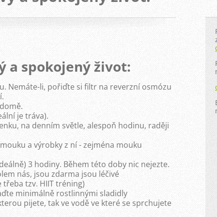
ý a spokojený život:
u. Nemáte-li, pořiďte si filtr na reverzní osmózu
í.
vědomě.
lní je tráva).
venku, na denním světle, alespoň hodinu, raději
 mouku a výrobky z ní - zejména mouku
(ideálně) 3 hodiny. Během této doby nic nejezte.
 kolem nás, jsou zdarma jsou léčivé
třeba tzv. HIIT tréning)
laďte minimálně rostlinnými sladidly
kterou pijete, tak ve vodě ve které se sprchujete