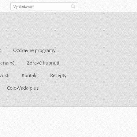
t
Ozdravné programy
k na ně
Zdravé hubnutí
vosti
Kontakt
Recepty
Colo-Vada plus