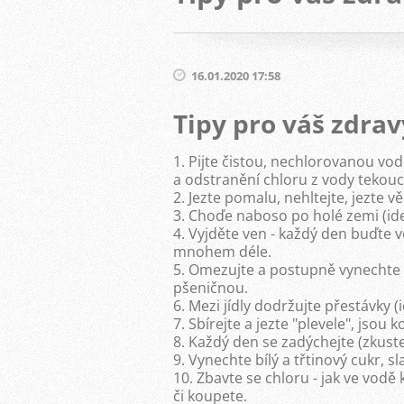
16.01.2020 17:58
Tipy pro váš zdrav
1. Pijte čistou, nechlorovanou vod
a odstranění chloru z vody tekouc
2. Jezte pomalu, nehltejte, jezte 
3. Choďe naboso po holé zemi (ideá
4. Vyjděte ven - každý den buďte 
mnohem déle.
5. Omezujte a postupně vynechte
pšeničnou.
6. Mezi jídly dodržujte přestávky 
7. Sbírejte a jezte "plevele", jsou
8. Každý den se zadýchejte (zkuste 
9. Vynechte bílý a třtinový cukr, s
10. Zbavte se chloru - jak ve vodě 
či koupete.