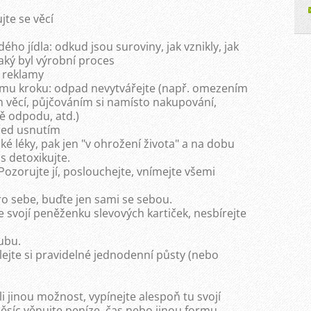
jte se věcí
o jídla: odkud jsou suroviny, jak vznikly, jak
jaký byl výrobní proces
e reklamy
lšímu kroku: odpad nevytvářejte (např. omezením
věcí, půjčováním si namísto nakupování,
ě odpodu, atd.)
před usnutím
é léky, pak jen "v ohrožení života" a na dobu
 detoxikujte.
Pozorujte jí, poslouchejte, vnímejte všemi
ro sebe, buďte jen sami se sebou.
e svojí peněženku slevových kartiček, nesbírejte
ubu.
lejte si pravidelné jednodenní půsty (nebo
-li jinou možnost, vypínejte alespoň tu svojí
 měsíc věnujte peníze, čas nebo jinou formu