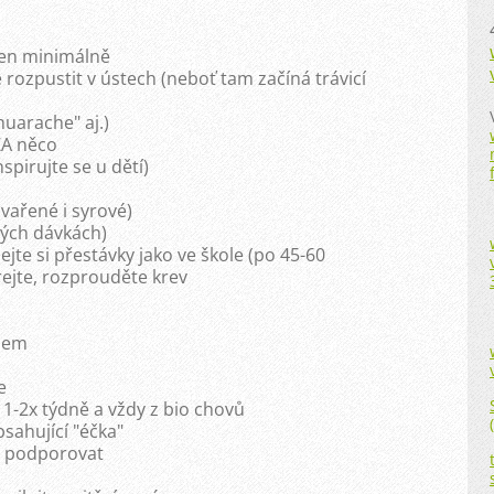
 jen minimálně
rozpustit v ústech (neboť tam začíná trávicí
huarache" aj.)
ZA něco
pirujte se u dětí)
(vařené i syrové)
lých dávkách)
ejte si přestávky jako ve škole (po 45-60
rejte, rozprouděte krev
adem
e
o 1-2x týdně a vždy z bio chovů
sahující "éčka"
ní podporovat