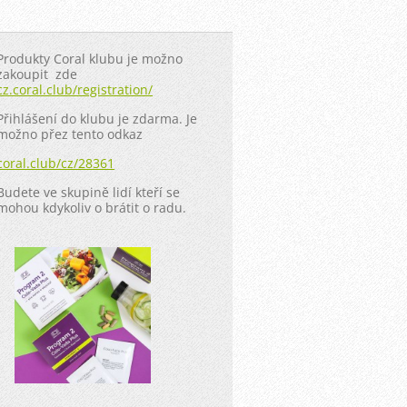
Produkty Coral klubu je možno
zakoupit zde
cz.coral.club/registration/
Přihlášení do klubu je zdarma. Je
možno přez tento odkaz
coral.club/cz/28361
Budete ve skupině lidí kteří se
mohou kdykoliv o brátit o radu.