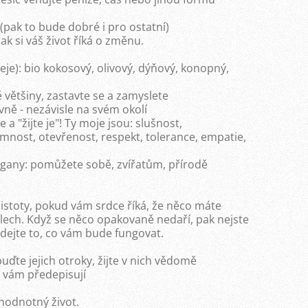
 (pak to bude dobré i pro ostatní)
k si váš život říká o změnu.
oleje): bio kokosový, olivový, dýňový, konopný,
ně většiny, zastavte se a zamyslete
rávně - nezávisle na svém okolí
 a "žijte je"! Ty moje jsou: slušnost,
mnost, otevřenost, respekt, tolerance, empatie,
egany: pomůžete sobě, zvířatům, přírodě
jistoty, pokud vám srdce říká, že něco máte
ílech. Když se něco opakovaně nedaří, pak nejste
edejte to, co vám bude fungovat.
ďte jejich otroky, žijte v nich vědomě
o vám předepisují
ohodnotný život.