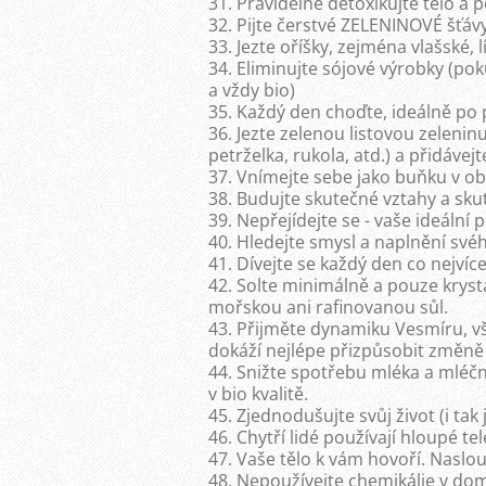
31. Pravidelně detoxikujte tělo a p
32. Pijte čerstvé ZELENINOVÉ šťáv
33. Jezte oříšky, zejména vlašské, 
34. Eliminujte sójové výrobky (p
a vždy bio)
35. Každý den choďte, ideálně po
36. Jezte zelenou listovou zeleni
petrželka, rukola, atd.) a přidávejt
37. Vnímejte sebe jako buňku v 
38. Budujte skutečné vztahy a sk
39. Nepřejídejte se - vaše ideální
40. Hledejte smysl a naplnění své
41. Dívejte se každý den co nejvíce
42. Solte minimálně a pouze krys
mořskou ani rafinovanou sůl.
43. Přijměte dynamiku Vesmíru, vš
dokáží nejlépe přizpůsobit změn
44. Snižte spotřebu mléka a mlé
v bio kvalitě.
45. Zjednodušujte svůj život (i tak 
46. Chytří lidé používají hloupé tel
47. Vaše tělo k vám hovoří. Naslo
48. Nepoužívejte chemikálie v do