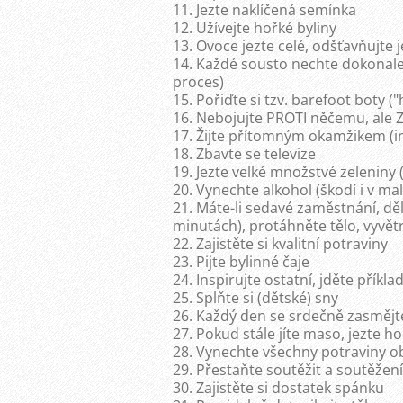
11. Jezte naklíčená semínka
12. Užívejte hořké byliny
13. Ovoce jezte celé, odšťavňujte
14. Každé sousto nechte dokonale 
proces)
15. Pořiďte si tzv. barefoot boty ("
16. Nebojujte PROTI něčemu, ale 
17. Žijte přítomným okamžikem (ins
18. Zbavte se televize
19. Jezte velké množstvé zeleniny 
20. Vynechte alkohol (škodí i v ma
21. Máte-li sedavé zaměstnání, děl
minutách), protáhněte tělo, vyvět
22. Zajistěte si kvalitní potraviny
23. Pijte bylinné čaje
24. Inspirujte ostatní, jděte příkl
25. Splňte si (dětské) sny
26. Každý den se srdečně zasmějt
27. Pokud stále jíte maso, jezte h
28. Vynechte všechny potraviny ob
29. Přestaňte soutěžit a soutěže
30. Zajistěte si dostatek spánku