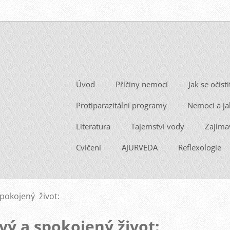
Úvod
Příčiny nemocí
Jak se očisti
Protiparazitální programy
Nemoci a ja
Literatura
Tajemství vody
Zajíma
Cvičení
AJURVEDA
Reflexologie
pokojený život:
vý a spokojený život: