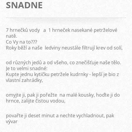
SNADNE
7 hrnečků vody a 1 hrneček nasekané petrželové
natě.
Co Vy na to???
Roky běží a naše ledviny neustále filtrují krev od solí,
od různých jedů a od všeho, co znečišťuje naše tělo.
Je to velmi snadné:
Kupte jednu kytičku petržele kudrnky - lepší je bio z
vlastní zahrádky,
omyjte ji, pak ji pořežte na malé kousky, hoďte ji do
hrnce, zalijte čistou vodou,
povařte ji deset minut a nechte vychladnout, pak
vývar