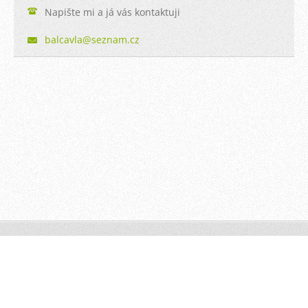
Napište mi a já vás kontaktuji
balcavla
@seznam.
cz
© 2013 Všechna práva vyhrazena.
Vytvořeno službou
Webnode