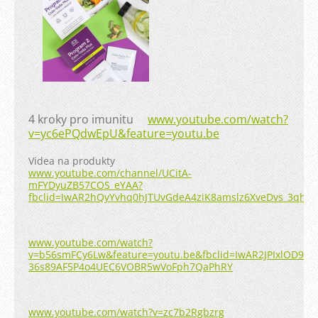
4 kroky pro imunitu
www.youtube.com/watch?
v=yc6ePQdwEpU&feature=youtu.be
Videa na produkty
www.youtube.com/channel/UCitA-
mFYDyuZB57COS_eYAA?
fbclid=IwAR2hQyYvhq0hJTUvGdeA4ziK8amslz6XveDvs_3qhLs
www.youtube.com/watch?
v=b56smFCy6Lw&feature=youtu.be&fbclid=IwAR2JPIxlOD9o0
36s89AF5P4o4UEC6VOBR5wVoFph7QaPhRY
www.youtube.com/watch?v=zc7b2Rgbzrg