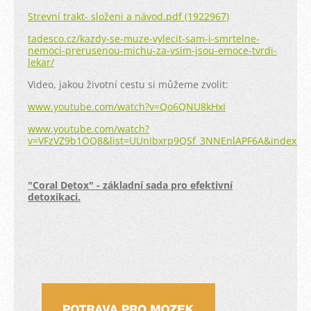
Strevní trakt- složeni a návod.pdf (1922967)
tadesco.cz/kazdy-se-muze-vylecit-sam-i-smrtelne-
nemoci-prerusenou-michu-za-vsim-jsou-emoce-tvrdi-
lekar/
Video, jakou životní cestu si můžeme zvolit:
www.youtube.com/watch?v=Qo6QNU8kHxI
www.youtube.com/watch?
v=VFzVZ9b1OQ8&list=UUnIbxrp9QSf_3NNEnlAPF6A&index=2
"Coral Detox" - základní sada pro efektivní
detoxikaci.